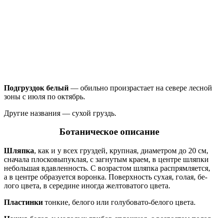
Подгруздок белый
— обильно произрастает на севере лесной
зоны с июля по октябрь.
Другие названия — сухой груздь.
Ботаническое описание
Шляпка
, как и у всех груздей, крупная, диаметром до 20 см,
сначала плосковыпуклая, с заг­нутым краем, в центре шляпки
небольшая вдавленность. С воз­растом шляпка распрямляется,
а в центре образуется воронка. Поверхность сухая, голая, бе­
лого цвета, в середине иногда желтоватого цвета.
Пластинки
тонкие, белого или голубовато-белого цвета.