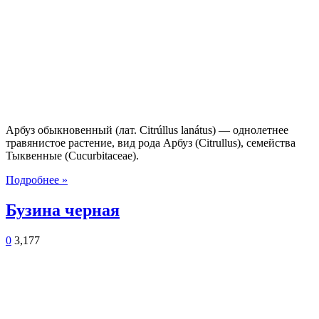
Арбуз обыкновенный (лат. Citrúllus lanátus) — однолетнее
травянистое растение, вид рода Арбуз (Citrullus), семейства
Тыквенные (Cucurbitaceae).
Подробнее »
Бузина черная
0
3,177