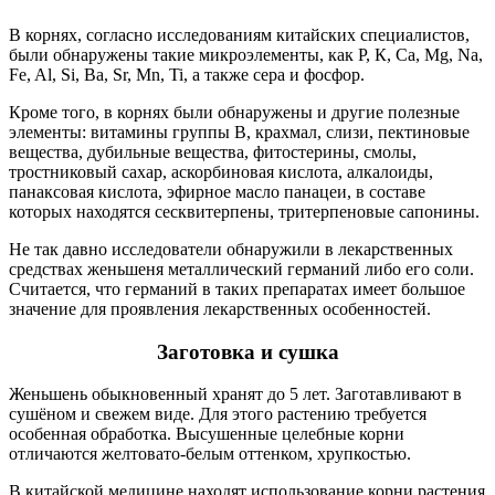
В корнях, согласно исследованиям китайских специалистов,
были обнаружены такие микроэлементы, как Р, К, Са, Mg, Na,
Fe, Al, Si, Ba, Sr, Mn, Ti, а также сера и фосфор.
Кроме того, в корнях были обнаружены и другие полезные
элементы: витамины группы В, крахмал, слизи, пектиновые
вещества, дубильные вещества, фитостерины, смолы,
тростниковый сахар, аскорбиновая кислота, алкалоиды,
панаксовая кислота, эфирное масло панацеи, в составе
которых находятся сесквитерпены, тритерпеновые сапонины.
Не так давно исследователи обнаружили в лекарственных
средствах женьшеня металлический германий либо его соли.
Считается, что германий в таких препаратах имеет большое
значение для проявления лекарственных особенностей.
Заготовка и сушка
Женьшень обыкновенный хранят до 5 лет. Заготавливают в
сушёном и свежем виде. Для этого растению требуется
особенная обработка. Высушенные целебные корни
отличаются желтовато-белым оттенком, хрупкостью.
В китайской медицине находят использование корни растения