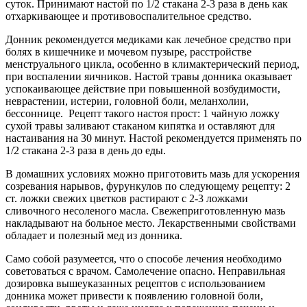
суток. Принимают настой по 1/2 стакана 2-3 раза в день как
отхаркивающее и противовоспалительное средство.
Донник рекомендуется медиками как лечебное средство при
болях в кишечнике и мочевом пузыре, расстройстве
менструального цикла, особенно в климактерический период,
при воспалении яичников. Настой травы донника оказывает
успокаивающее действие при повышенной возбудимости,
неврастении, истерии, головной боли, меланхолии,
бессоннице. Рецепт такого настоя прост: 1 чайную ложку
сухой травы заливают стаканом кипятка и оставляют для
настаивания на 30 минут. Настой рекомендуется применять по
1/2 стакана 2-3 раза в день до еды.
В домашних условиях можно приготовить мазь для ускорения
созревания нарывов, фурункулов по следующему рецепту: 2
ст. ложки свежих цветков растирают с 2-3 ложками
сливочного несоленого масла. Свежеприготовленную мазь
накладывают на больное место. Лекарственными свойствами
обладает и полезный мед из донника.
Само собой разумеется, что о способе лечения необходимо
советоваться с врачом. Самолечение опасно. Неправильная
дозировка вышеуказанных рецептов с использованием
донника может привести к появлению головной боли,