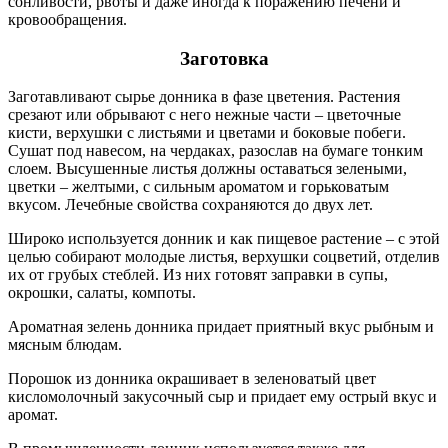
сонливости, рвоты и даже иногда к поражению печени и
кровообращения.
Заготовка
Заготавливают сырье донника в фазе цветения. Растения
срезают или обрывают с него нежные части – цветочные
кисти, верхушки с листьями и цветами и боковые побеги.
Сушат под навесом, на чердаках, разослав на бумаге тонким
слоем. Высушенные листья должны оставаться зелеными,
цветки – желтыми, с сильным ароматом и горьковатым
вкусом. Лечебные свойства сохраняются до двух лет.
Широко используется донник и как пищевое растение – с этой
целью собирают молодые листья, верхушки соцветий, отделив
их от грубых стеблей. Из них готовят заправки в супы,
окрошки, салаты, компоты.
Ароматная зелень донника придает приятный вкус рыбным и
мясным блюдам.
Порошок из донника окрашивает в зеленоватый цвет
кисломолочный закусочный сыр и придает ему острый вкус и
аромат.