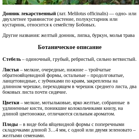
Донник лекарственный
(лат. Melilotus officinalis) — одно- или
двухлетнее травянистое растение, полукустарник или
кустарник, относится к семейству Бобовых.
Другие названия: желтый донник, липка, буркун, молья трава
Ботаническое описание
Стебель
– одиночный, грубый, ребристый, сильно ветвистый.
Листья
– мелкие, очередные, нижние – тройчатые
обратнояйцевидной формы, остальные – продолговатые,
ланцетовидные, с зубчиками по краям, закреплены на
длинном черешке, переходящем в черешок среднего листа, два
боковых листа почти сидячие.
Цветки
– мелкие, мотыльковые, ярко желтые, собранные в
удлиненные кисти, поникшие колокольчиками книзу, на
длиной цветоножке, отличаются сильным ароматом.
Плоды
– в виде боба яйцевидной формы с поперечными
складочками длиной 3…4 мм, с одной или двумя зеленовато –
желтыми семенами.