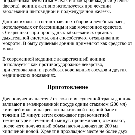
пораженным ревматизмом. Как и дрок кровожадный (Genista
tinctoria), донник активно используется при лечении
заболеваний щитовидной и поджелудочной железы.
Донник входит в состав травяных сборов и лечебных чаев,
используемых от бессонницы и как мочегонное средство.
Отвары пьют при простудных заболеваниях органов
дыхательной системы, они способствуют отхаркиванию
мокроты. В быту сушеный донник применяют как средство от
моли.
В современной медицине лекарственный донник
используется как противосудорожное лекарство,
при стенокардии и тромбозах коронарных сосудов и других
медицинских показаниях.
Приготовление
Для получения настоя 2 ст. ложки высушенной травы донника
заливают в эмалированной посуде одним стаканом (200 мл)
кипящей воды и нагревают на кипящей водяной бане в
течении 15 минут, затем охлаждают при комнатной
температуре в течении 45 минут, процеживают, отжимают,
после чего полученный объем настоя доводят до 200 мл
кипяченой водой. Хранят в прохладном месте не более двух