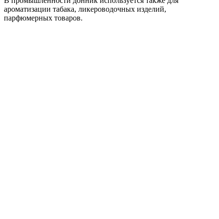
В промышленности донник используется также для
ароматизации табака, ликероводочных изделий,
парфюмерных товаров.