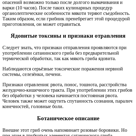
опасений возможно только после долгого вымачивания и
варки (10 часов). После таких кулинарных процедур
органолептические особенности мякоти теряют съедобность.
Таким образом, если грибник пренебрегает этой процедурой
приготовления, он может отравиться.
Ядовитые токсины и признаки отравления
Следует знать, что признаки отправления проявляются при
употреблении сатанинского гриба без предварительной
термической обработки, так как мякоть гриба ядовита.
Наблюдаются серьёзные токсические поражения нервной
системы, селезёнки, печени.
Признаки отравления: рвота, понос, тошнота, расстройства
желудочно-кишечного тракта. При употреблении этих грибов
без обработки у человека начинается постоянная рвота.
Человек также может ощутить спутанность сознания, паралич
конечностей, головные боли.
Ботаническое описание
Внешне этот гриб очень напоминает розовые боровики. Но
при этом в трубчатых элементах сатанинского гриба