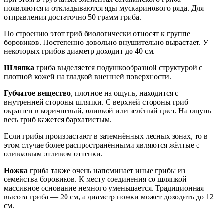
появляются и откладываются яды мускаринового ряда. Для
отправления достаточно 50 грамм гриба.
По строению этот гриб биологически относят к группе
боровиков. Постепенно довольно внушительно вырастает. У
некоторых грибов диаметр доходит до 40 см.
Шляпка
гриба выделяется подушкообразной структурой с
плотной кожей на гладкой внешней поверхности.
Губчатое вещество
, плотное на ощупь, находится с
внутренней стороны шляпки. С верхней стороны гриб
окрашен в коричневый, оливкой или зелёный цвет. На ощупь
весь гриб кажется бархатистым.
Если грибы произрастают в затемнённых лесных зонах, то в
этом случае более распространёнными являются жёлтые с
оливковым отливом оттенки.
Ножка
гриба также очень напоминает иные грибы из
семейства боровиков. К месту соединения со шляпкой
массивное основание немного уменьшается. Традиционная
высота гриба — 20 см, а диаметр ножки может доходить до 12
см.