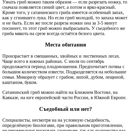
Узнать гриб можно таким образом — если разрезать ножку, то
сначала появляется синий цвет, а потом и ярко-красный.
Кроме того, у сатанинского гриба имеется особенный запах,
как у сгнившего лука. Но если гриб молодой, то запаха может
и не быть. Если же после разреза ножки она за 3-5 минут
посинеет, то этот гриб можно выбрасывать. У съедобного же
гриба мякоть на срезе всегда остаётся белого цвета.
Места обитания
Произрастает в смешанных, хвойных и лиственных лесах.
Чаще всего в южных районах. С июля по сентябрь
продолжается период плодоношения. Предпочитает почвы с
большим количеством извести. Подразделяется на небольшие
семьи. Микоризу образует с грабом, липой, дубом, лещиной,
каштаном, буком.
Сатанинский гриб можно найти на Ближнем Востоке, на
Кавказе, на юге европейской части России, в Южной Европе.
Съедобный или нет?
Специалисты, несмотря на на условную съедобность,
определённую биологами, при правильном приготовлении,
не рекомендуют рисковать здоровьем, так как количество яда