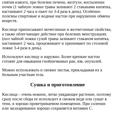
снятия изжоги, при болезни печени, желтухе, воспалении
почек (1 чайную ложки травы заливают 2 стаканами кипятка,
настаивают 2 часа и пьют по 3-4 раза в день). Особенно
полезны спиртовые и водные настои при нарушении обмена
веществ.
Кислице приписывают мочегонные и желчегонные свойства,
а также облегчающее действие при болезнях менструациях
(пол чайной ложки сухой травы заливают стаканом кипятка,
настаивают 2 часа, процеживают и принимают по столовой
ложке 3-4 раза в день).
Используют кислицу и наружно. Более крепкие настои
готовят для омывания гнойничковых ран, язв, опухолей.
Можно использовать и свежие листья, прикладывая их к
больным участкам тела.
Сушка и приготовление
Кислица – очень нежное, легко увядающее растение, поэтому
сразу после сбора ее использует в свежем виде или сушат в
тени, в хорошо проветриваемом помещении. При солении
или засахаривании хорошо сохраняется витамин С.