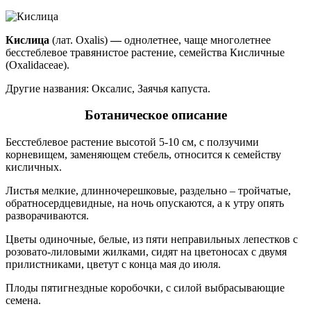
Кислица
(лат. Oxalis)
—
однолетнее, чаще
многолетнее
бесстеблевое травянистое растение, семейства Кисличные
(Oxalidaceae).
Д
ругие названия: Оксалис, Заячья капуста.
Ботаническое описание
Бесстеблевое растение высотой 5-10 см, с ползучими
корневищем, заменяющем стебель, относится к семейству
кисличных.
Листья мелкие, длинночерешковые, раздельно – тройчатые,
обратносердцевидные, на ночь опускаются, а к утру опять
разворачиваются.
Цветы одиночные, белые, из пяти неправильных лепестков с
розовато-лиловыми жилками, сидят на цветоносах с двумя
прилистниками, цветут с конца мая до июля.
Плоды пятигнездные коробочки, с силой выбрасывающие
семена.