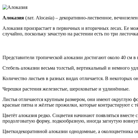
Алоказия
(лат. Alocasia) –
декоративно-лиственное, вечнозелен
Алоказия произрастает в первичных и вторичных лесах. Ее мо
случайно, поскольку зачастую на растении есть по три листочк
Представители тропической алоказии достигают около 40 см в 
Стебель алоказии весьма толстый, вертикальный и немного уд
Количество листьев в разных видах отличается. В некоторых о
Черешки растения железистые, шероховатые и удлинённые.
Листья отличаются крупным размером, они имеют округлую фор
красные пятна и жёлтые прожилки, которые контрастируют с т
Цветёт алоказия редко. Соцветия начинают появляться вместе с
продолговатую форму, лодкообразную, иногда загнутую вовнут
Цветкидекоративной алоказии однодомные, а околоцветника о