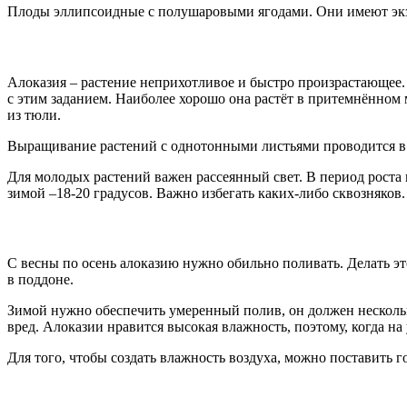
Плоды эллипсоидные с полушаровыми ягодами. Они имеют экзо
Алоказия – растение неприхотливое и быстро произрастающее.
с этим заданием. Наиболее хорошо она растёт в притемнённом м
из тюли.
Выращивание растений с однотонными листьями проводится в ме
Для молодых растений важен рассеянный свет. В период роста 
зимой –18-20 градусов. Важно избегать каких-либо сквозняков.
С весны по осень алоказию нужно обильно поливать. Делать эт
в поддоне.
Зимой нужно обеспечить умеренный полив, он должен несколько
вред. Алоказии нравится высокая влажность, поэтому, когда н
Для того, чтобы создать влажность воздуха, можно поставить 