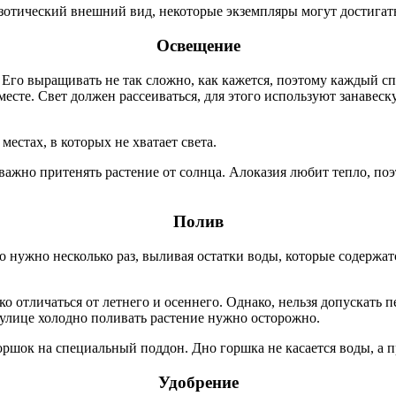
тический внешний вид, некоторые экземпляры могут достигать
Освещение
 Его выращивать не так сложно, как кажется, поэтому каждый с
есте. Свет должен рассеиваться, для этого используют занавеск
стах, в которых не хватает света.
важно притенять растение от солнца. Алоказия любит тепло, по
Полив
о нужно несколько раз, выливая остатки воды, которые содержат
 отличаться от летнего и осеннего. Однако, нельзя допускать п
а улице холодно поливать растение нужно осторожно.
горшок на специальный поддон. Дно горшка не касается воды, а 
Удобрение