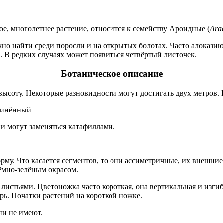
ое
, многолетнее растение, относится к семейству Ароидные (
Ara
жно найти среди поросли и на открытых болотах. Часто алокази
а. В редких случаях может появиться четвёртый листочек.
Ботаническое описание
высоту. Некоторые разновидности могут достигать двух метров.
линённый.
ни могут заменяться катафиллами.
му. Что касается сегментов, то они ассиметричные, их внешние 
ёмно-зелёным окрасом.
 листьями. Цветоножка часто короткая, она вертикальная и изги
рь. Початки растений на короткой ножке.
ни не имеют.