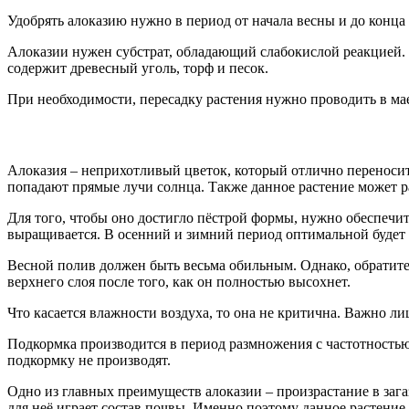
Удобрять алоказию нужно в период от начала весны и до конца о
Алоказии нужен субстрат, обладающий слабокислой реакцией. 
содержит древесный уголь, торф и песок.
При необходимости, пересадку растения нужно проводить в мае
Алоказия – неприхотливый цветок, который отлично переносит 
попадают прямые лучи солнца. Также данное растение может р
Для того, чтобы оно достигло пёстрой формы, нужно обеспечи
выращивается. В осенний и зимний период оптимальной будет 
Весной полив должен быть весьма обильным. Однако, обратит
верхнего слоя после того, как он полностью высохнет.
Что касается влажности воздуха, то она не критична. Важно ли
Подкормка производится в период размножения с частотностью 
подкормку не производят.
Одно из главных преимуществ алоказии – произрастание в заг
для неё играет состав почвы. Именно поэтому данное растени