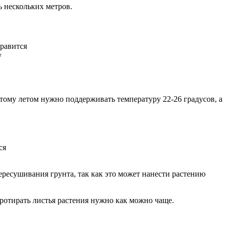
 нескольких метров.
правится
у
этому летом нужно поддерживать температуру 22-26 градусов, а
ся
ересушивания грунта, так как это может нанести растению
протирать листья растения нужно как можно чаще.