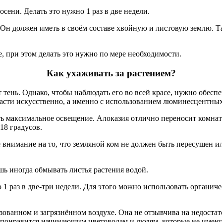
сени. Делать это нужно 1 раз в две недели.
Он должен иметь в своём составе хвойную и листовую землю. Та
, при этом делать это нужно по мере необходимости.
Как ухаживать за растением?
тень. Однако, чтобы наблюдать его во всей красе, нужно обеспе
асти искусственно, а именно с использованием люминесцентных
ть максимальное освещение. Алоказия отлично переносит комнат
18 градусов.
е внимание на то, что земляной ком не должен быть пересушен
шь иногда обмывать листья растения водой.
1 раз в две-три недели. Для этого можно использовать органич
азованном и загрязнённом воздухе. Она не отзывчива на недост
е понравится начинающим цветоводам и людям, которые не имеют