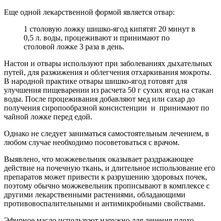
Еще одной лекарственной формой является отвар:
1 столовую ложку шишко-ягод кипятят 20 минут в
0,5 л. воды, процеживают и принимают по
столовой ложке 3 раза в день.
Настои и отвары используют при заболеваниях дыхательных
путей, для разжижения и облегчения отхаркивания мокроты.
В народной практике отвары шишко-ягод готовят для
улучшения пищеварении из расчета 50 г сухих ягод на стакан
воды. После процеживания добавляют мед или сахар до
получения сиропообразной консистенции и принимают по
чайной ложке перед едой.
Однако не следует заниматься самостоятельным лечением, в
любом случае необходимо посоветоваться с врачом.
Выявлено, что можжевельник оказывает раздражающее
действие на почечную ткань, и длительное использование его
препаратов может привести к разрушению здоровых почек,
поэтому обычно можжевельник прописывают в комплексе с
другими лекарственными растениями, обладающими
противовоспалительными и антимикробными свойствами.
Эфирное масло используют наружно для лечения плохо