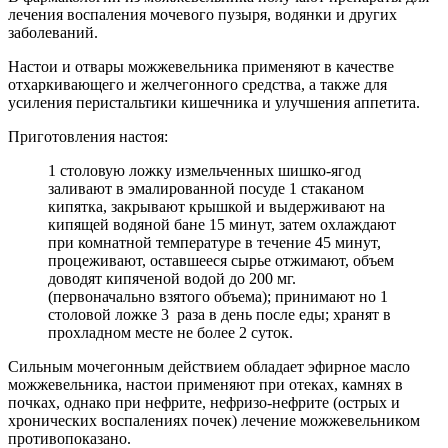
лечения воспаления мочевого пузыря, водянки и других
заболеваний.
Настои и отвары можжевельника применяют в качестве
отхаркивающего и желчегонного средства, а также для
усиления перистальтики кишечника и улучшения аппетита.
Приготовления настоя:
1 столовую ложку измельченных шишко-ягод
заливают в эмалированной посуде 1 стаканом
кипятка, закрывают крышкой и выдерживают на
кипящей водяной бане 15 минут, затем охлаждают
при комнатной температуре в течение 45 минут,
процеживают, оставшееся сырье отжимают, объем
доводят кипяченой водой до 200 мг.
(первоначально взятого объема); принимают но 1
столовой ложке 3 раза в день после еды; хранят в
прохладном месте не более 2 суток.
Сильным мочегонным действием обладает эфирное масло
можжевельника, настои применяют при отеках, камнях в
почках, однако при нефрите, нефризо-нефрите (острых и
хронических воспалениях почек) лечение можжевельником
противопоказано.