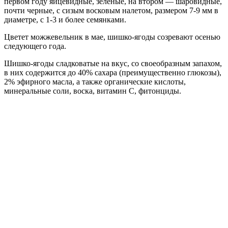
первом году яйцевидные, зеленые, на втором — шаровидные,
почти черные, с сизым восковым налетом, размером 7-9 мм в
диаметре, с 1-3 и более семянками.
Цветет можжевельник в мае, шишко-ягоды созревают осенью
следующего года.
Шишко-ягоды сладковатые на вкус, со своеобразным запахом,
в них содержится до 40% сахара (преимущественно глюкозы),
2% эфирного масла, а также органические кислоты,
минеральные соли, воска, витамин С, фитонциды.